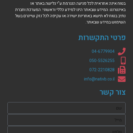
בטוח אינה אחראית לכל פגיעה הנגרמת ע"י גלישה באתר או
באינטרנט.
המידע שבאתר הינו למידע כללי וראשוני.
המערכת וחברת
נתיב בטוח לא תישא באחריות ישירה או עקיפה לכל נזק שייגרם בשל
השימוש במידע שבאתר.
פרטי התקשרות
04-6779904
050-5526255
072-2210828
info@nativb.co.il
צור קשר